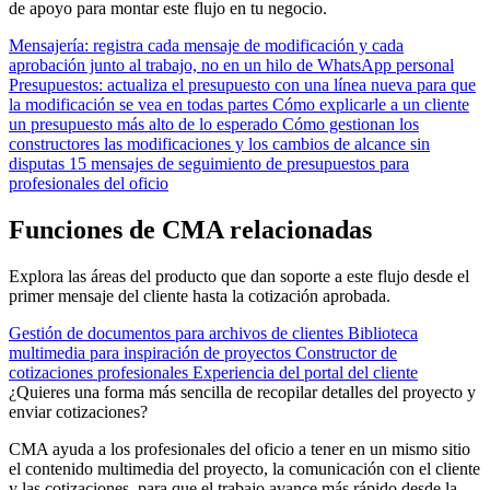
de apoyo para montar este flujo en tu negocio.
Mensajería: registra cada mensaje de modificación y cada
aprobación junto al trabajo, no en un hilo de WhatsApp personal
Presupuestos: actualiza el presupuesto con una línea nueva para que
la modificación se vea en todas partes
Cómo explicarle a un cliente
un presupuesto más alto de lo esperado
Cómo gestionan los
constructores las modificaciones y los cambios de alcance sin
disputas
15 mensajes de seguimiento de presupuestos para
profesionales del oficio
Funciones de CMA relacionadas
Explora las áreas del producto que dan soporte a este flujo desde el
primer mensaje del cliente hasta la cotización aprobada.
Gestión de documentos para archivos de clientes
Biblioteca
multimedia para inspiración de proyectos
Constructor de
cotizaciones profesionales
Experiencia del portal del cliente
¿Quieres una forma más sencilla de recopilar detalles del proyecto y
enviar cotizaciones?
CMA ayuda a los profesionales del oficio a tener en un mismo sitio
el contenido multimedia del proyecto, la comunicación con el cliente
y las cotizaciones, para que el trabajo avance más rápido desde la