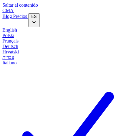
Saltar al contenido
CMA
Blog‎
Precios
ES
English
Polski
Français
Deutsch
Hrvatski
עברית
Italiano