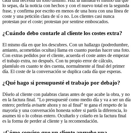
cada una necesita un tono distinto. Haz la llamada el mismo día que
lo sepas, da la noticia con hechos y con el nuevo total en la segunda
frase, y confirma por escrito en menos de una hora con una línea de
coste y una petición clara de sí o no. Los clientes casi nunca
protestan por el coste; protestan por sentirse emboscados.
¿Cuándo debo contarle al cliente los costes extra?
El mismo día en que los descubres. Con un hallazgo (podredumbre,
amianto, acometidas ocultas) llama en cuanto puedas hacer una foto.
Con extras pedidos por el cliente, acuerda el coste antes de empezar
el trabajo extra, no después. Con tu propio error de cálculo,
plantéalo en cuanto te des cuenta, normalmente al final del primer
día. El coste de la conversación se duplica cada día que esperas.
¿Qué hago si presupuesté el trabajo por debajo?
Díselo al cliente con palabras claras antes de que acabe la obra, y no
en la factura final. "Lo presupuesté como medio día y va a ser un día
entero; prefería avisarte ahora y no al final" te gana el respeto de la
mayoría y una conversación honesta sobre si partís la diferencia, lo
asumes tú o lo cobras entero. Ocultarlo y colarlo en la factura final
es la forma de perder al cliente y la recomendación.
¿Cómo consigo que un cliente apruebe una