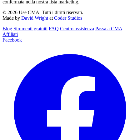
confermata nella nostra lista marketing.
© 2026 Use CMA. Tutti i diritti riservati.
Made by
David Wright
at
Coder Studios
Blog‎
Strumenti gratuiti
FAQ
Centro assistenza
Passa a CMA
Affiliati
Facebook