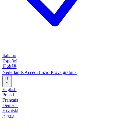
Italiano
Español
日本語
Nederlands
Accedi
Inizio
Prova gratuita
IT
English
Polski
Français
Deutsch
Hrvatski
עברית