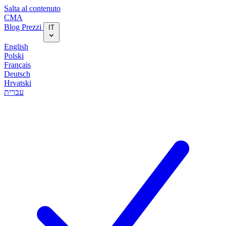
Salta al contenuto
CMA
Blog‎
Prezzi
IT
English
Polski
Français
Deutsch
Hrvatski
עברית