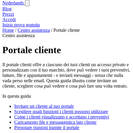
Nederlands
Blog‎
Prezzi
Accedi
Inizia prova gratuita
Home
/
Centro assistenza
/
Portale cliente
Centro assistenza
Portale cliente
Il portale clienti offre a ciascuno dei tuoi clienti un accesso privato e
personalizzato con il tuo marchio, dove può vedere i suoi preventivi,
fatture, file e appuntamenti - e inviarti messaggi - senza che nulla
vada perso nelle email. Questa guida illustra come invitare un
cliente, scegliere cosa può vedere e cosa può fare una volta entrato.
In questa guida
Invitare un cliente al suo portale
Scegliere quali funzioni i clienti possono utilizzare
Come i clienti visualizzano e accettano i preventivi
Caricamento file e messaggistica lato cliente
Prenotare riunioni tramite il portale