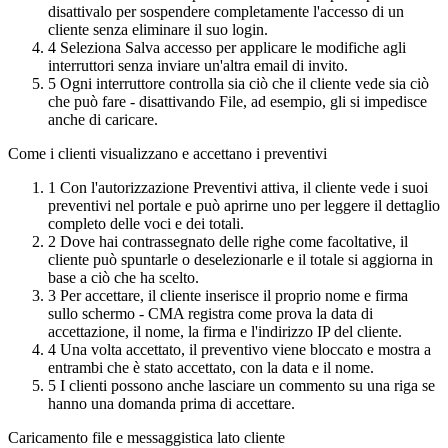
disattivalo per sospendere completamente l'accesso di un
cliente senza eliminare il suo login.
4
Seleziona Salva accesso per applicare le modifiche agli
interruttori senza inviare un'altra email di invito.
5
Ogni interruttore controlla sia ciò che il cliente vede sia ciò
che può fare - disattivando File, ad esempio, gli si impedisce
anche di caricare.
Come i clienti visualizzano e accettano i preventivi
1
Con l'autorizzazione Preventivi attiva, il cliente vede i suoi
preventivi nel portale e può aprirne uno per leggere il dettaglio
completo delle voci e dei totali.
2
Dove hai contrassegnato delle righe come facoltative, il
cliente può spuntarle o deselezionarle e il totale si aggiorna in
base a ciò che ha scelto.
3
Per accettare, il cliente inserisce il proprio nome e firma
sullo schermo - CMA registra come prova la data di
accettazione, il nome, la firma e l'indirizzo IP del cliente.
4
Una volta accettato, il preventivo viene bloccato e mostra a
entrambi che è stato accettato, con la data e il nome.
5
I clienti possono anche lasciare un commento su una riga se
hanno una domanda prima di accettare.
Caricamento file e messaggistica lato cliente