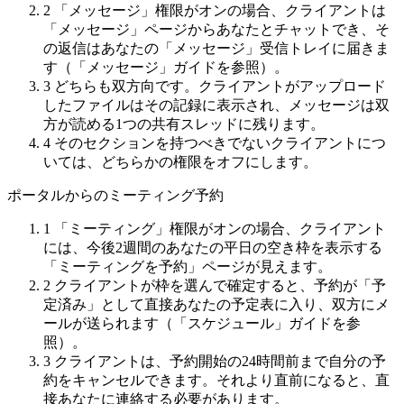
2
「メッセージ」権限がオンの場合、クライアントは
「メッセージ」ページからあなたとチャットでき、そ
の返信はあなたの「メッセージ」受信トレイに届きま
す（「メッセージ」ガイドを参照）。
3
どちらも双方向です。クライアントがアップロード
したファイルはその記録に表示され、メッセージは双
方が読める1つの共有スレッドに残ります。
4
そのセクションを持つべきでないクライアントにつ
いては、どちらかの権限をオフにします。
ポータルからのミーティング予約
1
「ミーティング」権限がオンの場合、クライアント
には、今後2週間のあなたの平日の空き枠を表示する
「ミーティングを予約」ページが見えます。
2
クライアントが枠を選んで確定すると、予約が「予
定済み」として直接あなたの予定表に入り、双方にメ
ールが送られます（「スケジュール」ガイドを参
照）。
3
クライアントは、予約開始の24時間前まで自分の予
約をキャンセルできます。それより直前になると、直
接あなたに連絡する必要があります。