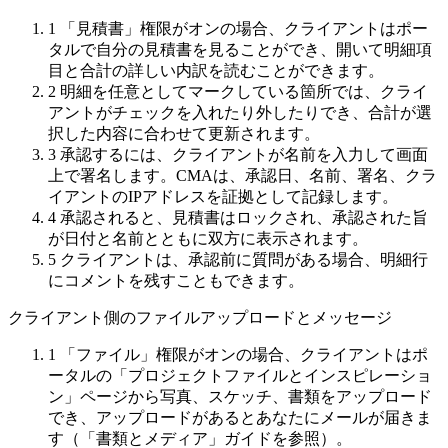
1
「見積書」権限がオンの場合、クライアントはポー
タルで自分の見積書を見ることができ、開いて明細項
目と合計の詳しい内訳を読むことができます。
2
明細を任意としてマークしている箇所では、クライ
アントがチェックを入れたり外したりでき、合計が選
択した内容に合わせて更新されます。
3
承認するには、クライアントが名前を入力して画面
上で署名します。CMAは、承認日、名前、署名、クラ
イアントのIPアドレスを証拠として記録します。
4
承認されると、見積書はロックされ、承認された旨
が日付と名前とともに双方に表示されます。
5
クライアントは、承認前に質問がある場合、明細行
にコメントを残すこともできます。
クライアント側のファイルアップロードとメッセージ
1
「ファイル」権限がオンの場合、クライアントはポ
ータルの「プロジェクトファイルとインスピレーショ
ン」ページから写真、スケッチ、書類をアップロード
でき、アップロードがあるとあなたにメールが届きま
す（「書類とメディア」ガイドを参照）。