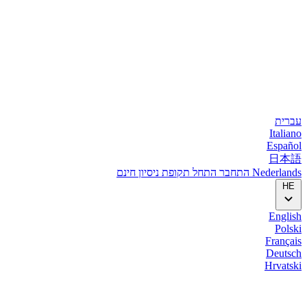
עברית
Italiano
Español
日本語
Nederlands
התחבר
התחל
תקופת ניסיון חינם
HE
English
Polski
Français
Deutsch
Hrvatski